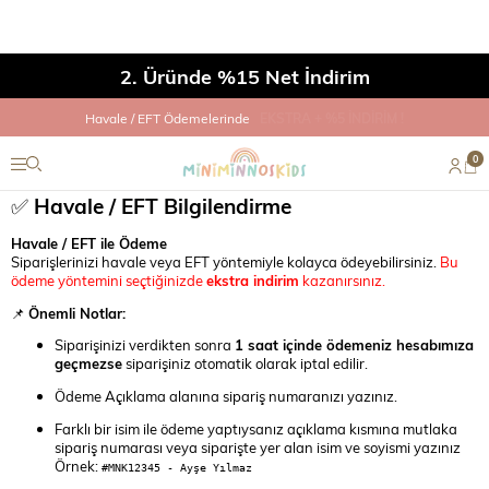
2. Üründe %15 Net İndirim
Havale / EFT Ödemelerinde
EKSTRA + %5 İNDİRİM !
0
✅
Havale / EFT Bilgilendirme
Havale / EFT ile Ödeme
Siparişlerinizi havale veya EFT yöntemiyle kolayca ödeyebilirsiniz.
Bu
ödeme yöntemini seçtiğinizde
ekstra indirim
kazanırsınız.
📌
Önemli Notlar:
Siparişinizi verdikten sonra
1 saat içinde ödemeniz hesabımıza
geçmezse
siparişiniz otomatik olarak iptal edilir.
Ödeme Açıklama alanına sipariş numaranızı yazınız.
Farklı bir isim ile ödeme yaptıysanız açıklama kısmına mutlaka
sipariş numarası veya siparişte yer alan isim ve soyismi yazınız
Örnek:
#MNK12345 - Ayşe Yılmaz