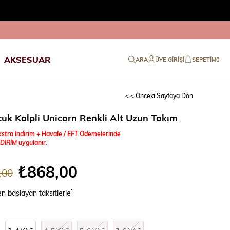
AKSESUAR
ARA
ÜYE GIRIŞI
SEPETIM
0
< < Önceki Sayfaya Dön
cuk Kalpli Unicorn Renkli Alt Uzun Takım
stra İndirim + Havale / EFT Ödemelerinde
DİRİM uygulanır.
₺868,00
,00
.
en başlayan taksitlerle