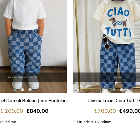
2-3 YAŞ
3-4 YAŞ
6/7 YAŞ
3-4 YAŞ
SEPETE EKLE
SEPETE EKLE
iel Damalı Baloon Jean Pantolon
Unisex Laciel Ciao Tutti T
1.200,00
₺840,00
₺700,00
₺490,0
5 İndirim
2. Üründe %15 İndirim