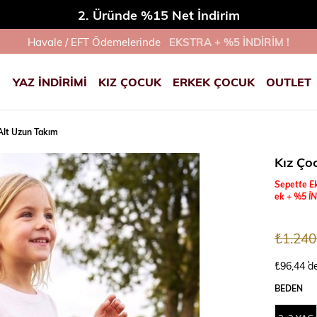
2. Üründe %15 Net İndirim
Havale / EFT Ödemelerinde
EKSTRA + %5 İNDİRİM !
YAZ İNDİRİMİ
KIZ ÇOCUK
ERKEK ÇOCUK
OUTLET
 Alt Uzun Takım
Kız Ço
Sepette Ek
ek + %5 İN
₺1.240
₺96,44
`d
BEDEN