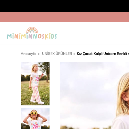
Anasayfa
UNİSEX ÜRÜNLER
Kız Çocuk Kalpli Unicorn Renkli