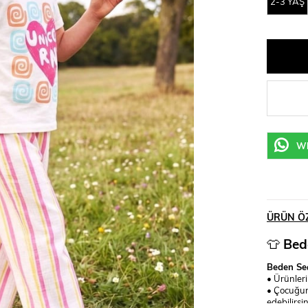
2-3 YAŞ
Wh
ÜRÜN ÖZ
👕
Bede
Beden Seç
• Ürünler
• Çocuğun
edebilirsin