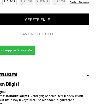
3-4 YAŞ
4-5 YAŞ
5-6 YAŞ
7-8 YAŞ
Beden Tablosu
FAVORILERE EKLE
atsapp ile Sipariş Ver
ELLIKLERI
n Bilgisi
imi:
imiz
standart kalıptır
, kendi yaş bedenini tercih edebilirsiniz.
uz uzun boylu veya kilolu ise
bir beden büyük
tercih
iz.