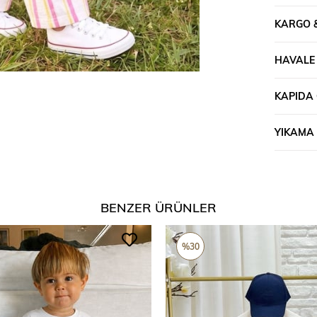
• Beden ko
çocuğunuza
KARGO 
HAVALE &
KAPIDA
YIKAMA 
BENZER ÜRÜNLER
%30