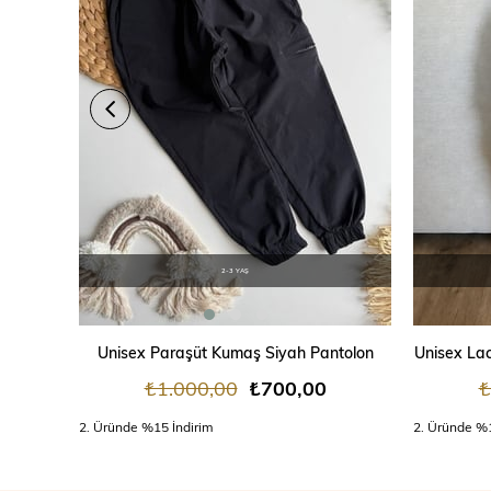
2-3 YAŞ
SEPETE EKLE
Unisex Paraşüt Kumaş Siyah Pantolon
Unisex Lac
₺1.000,00
₺700,00
₺
2. Üründe %15 İndirim
2. Üründe %1