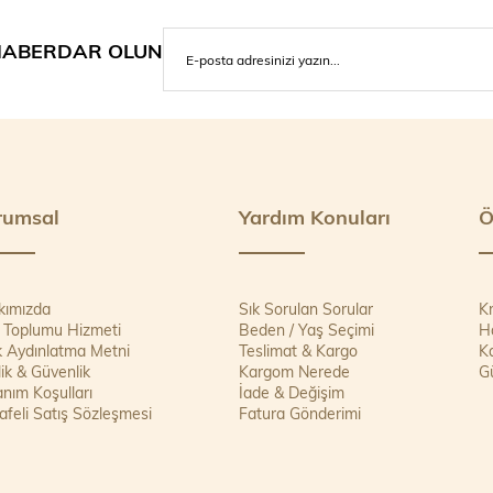
ABERDAR OLUN
rumsal
Yardım Konuları
Ö
kımızda
Sık Sorulan Sorular
Kr
i Toplumu Hizmeti
Beden / Yaş Seçimi
Ha
 Aydınlatma Metni
Teslimat & Kargo
K
ilik & Güvenlik
Kargom Nerede
Gü
anım Koşulları
İade & Değişim
feli Satış Sözleşmesi
Fatura Gönderimi