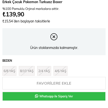
Erkek Çocuk Pokemon Turkuaz Boxer
%100 Pamuklu Orjinal markalara aittir.
₺139,90
.
₺15,54
`den başlayan taksitlerle
Ürün stoklarımızda kalmamıştır.
BEDEN
6/8 YAŞ
8/10 YAŞ
2/4 YAŞ
4/6 YAŞ
FAVORILERE EKLE
Whatsapp ile Sipariş Ver