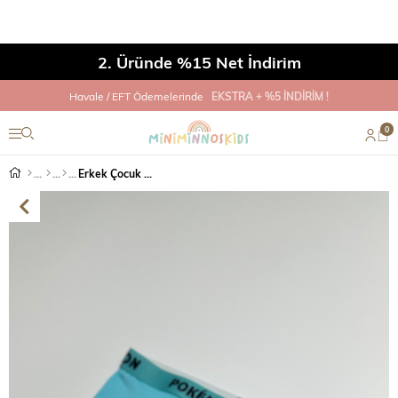
2. Üründe %15 Net İndirim
Havale / EFT Ödemelerinde
EKSTRA + %5 İNDİRİM !
0
Erkek Çocuk Pokemon Turkuaz Boxer