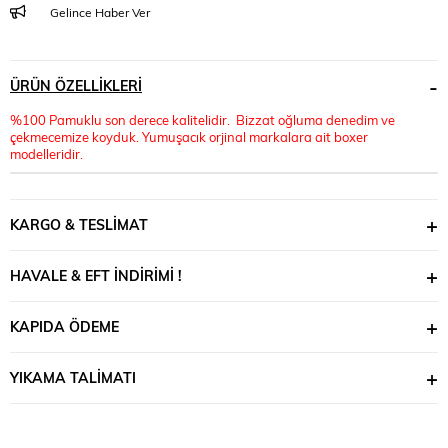
Gelince Haber Ver
ÜRÜN ÖZELLIKLERI
%100 Pamuklu son derece kalitelidir. Bizzat oğluma denedim ve
çekmecemize koyduk. Yumuşacık orjinal markalara ait boxer
modelleridir.
KARGO & TESLIMAT
HAVALE & EFT İNDIRIMI !
KAPIDA ÖDEME
YIKAMA TALIMATI