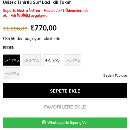
Unisex Tshirtlü Surf Laci İkili Takım
Sepette Ekstra İndirim + Havale / EFT Ödemelerinde
ek + %5 İNDİRİM uygulanır.
₺770,00
.
₺1.100,00
₺85,56
`den başlayan taksitlerle
BEDEN
3-4 YAŞ
2-3 YAŞ
4-5 YAŞ
5-6 YAŞ
7-8 YAŞ
Beden Tablosu
FAVORILERE EKLE
Whatsapp ile Sipariş Ver