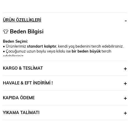
ÜRÜN ÖZELLIKLERI
👕
Beden Bilgisi
Beden Seçimi:
• Ürünlerimiz
standart kalıptır
, kendi yaş bedenini tercih edebilirsiniz.
• Çocuğunuz uzun boylu veya kilolu ise
bir beden büyük
tercih
edebilirsiniz.
• Beden konusunda kararsız kalırsanız bizimle iletişime geçebilir,
çocuğunuza uygun bedeni birlikte belirleyebiliriz.
KARGO & TESLIMAT
HAVALE & EFT İNDIRIMI !
KAPIDA ÖDEME
YIKAMA TALIMATI