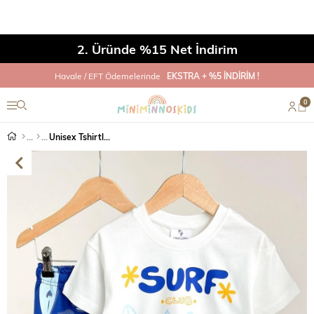
2. Üründe %15 Net İndirim
Havale / EFT Ödemelerinde
EKSTRA + %5 İNDİRİM !
0
Unisex Tshirtlü Surf Laci İkili Takım