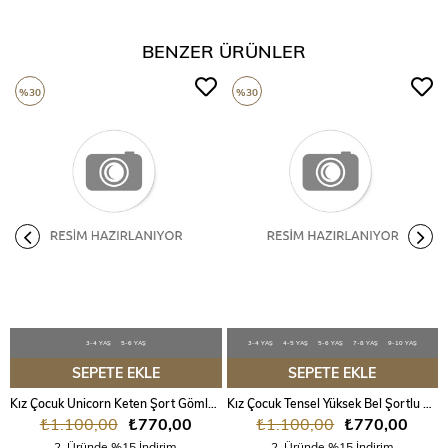
BENZER ÜRÜNLER
%30
%30
3-4 YAŞ
5-6 YAŞ
3-4 YAŞ
4-5 YAŞ
5-6 YAŞ
7-8 YAŞ
9-10 YAŞ
SEPETE EKLE
SEPETE EKLE
Kız Çocuk Unicorn Keten Şort Gömlek Takım
Kız Çocuk Tensel Yüksek Bel Şortlu Naturel Takım
₺1.100,00
₺770,00
₺1.100,00
₺770,00
2. Üründe %15 İndirim
2. Üründe %15 İndirim